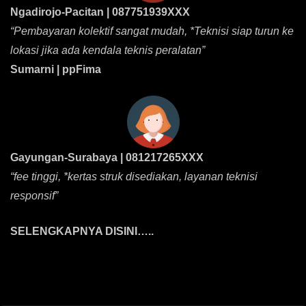
Ngadirojo-Pacitan | 087751939XXX
“Pembayaran kolektif sangat mudah, *Teknisi siap turun ke
lokasi jika ada kendala teknis peralatan”
Sumarni | ppFima
Gayungan-Surabaya | 081217265XXX
“fee tinggi, *kertas struk disediakan, layanan teknisi
responsif”
SELENGKAPNYA DISINI…..