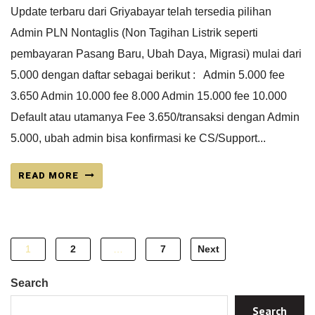
Update terbaru dari Griyabayar telah tersedia pilihan
Admin PLN Nontaglis (Non Tagihan Listrik seperti
pembayaran Pasang Baru, Ubah Daya, Migrasi) mulai dari
5.000 dengan daftar sebagai berikut : Admin 5.000 fee
3.650 Admin 10.000 fee 8.000 Admin 15.000 fee 10.000
Default atau utamanya Fee 3.650/transaksi dengan Admin
5.000, ubah admin bisa konfirmasi ke CS/Support...
READ MORE
Posts
1
2
…
7
Next
pagination
Search
Search