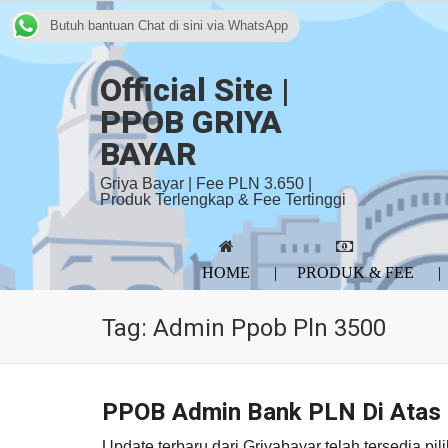
Butuh bantuan Chat di sini via WhatsApp
Official Site |
PPOB GRIYA
BAYAR
Griya Bayar | Fee PLN 3.650 |
Produk Terlengkap & Fee Tertinggi
HOME
PRODUK & FEE
Tag:
Admin Ppob Pln 3500
PPOB Admin Bank PLN Di Atas 
Update terbaru dari Griyabayar telah tersedia 