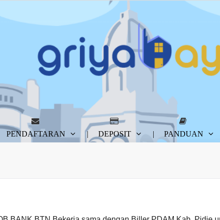
PENDAFTARAN
DEPOSIT
PANDUAN
B BANK BTN Bekerja sama dengan Biller PDAM Kab. Pidie u