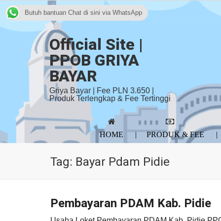
Butuh bantuan Chat di sini via WhatsApp
Official Site |
PPOB GRIYA
BAYAR
Griya Bayar | Fee PLN 3.650 |
Produk Terlengkap & Fee Tertinggi
HOME
PRODUK & FEE
Tag:
Bayar Pdam Pidie
Pembayaran PDAM Kab. Pidie
Usaha Loket Pembayaran PDAM Kab. Pidie PPO