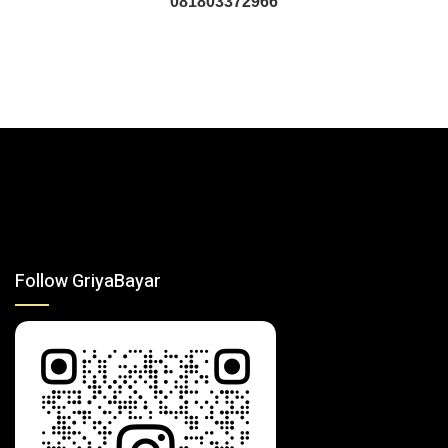
081803372966
Follow GriyaBayar