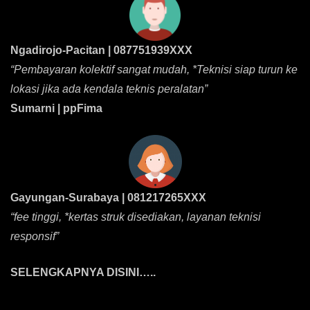
Ngadirojo-Pacitan | 087751939XXX
“Pembayaran kolektif sangat mudah, *Teknisi siap turun ke
lokasi jika ada kendala teknis peralatan”
Sumarni | ppFima
Gayungan-Surabaya | 081217265XXX
“fee tinggi, *kertas struk disediakan, layanan teknisi
responsif”
SELENGKAPNYA DISINI…..