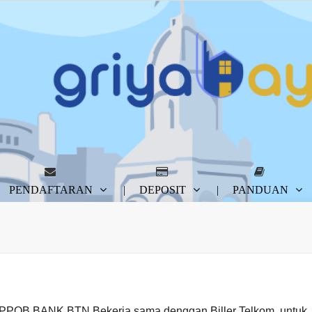
PENDAFTARAN
DEPOSIT
PANDUAN
m PPOB BANK BTN Bekerja sama denggan Biller Telkom, untuk