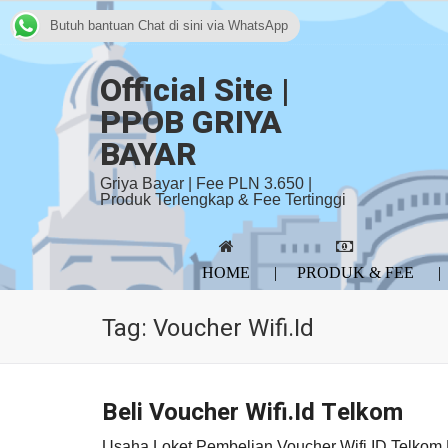
Butuh bantuan Chat di sini via WhatsApp
Official Site |
PPOB GRIYA
BAYAR
Griya Bayar | Fee PLN 3.650 |
Produk Terlengkap & Fee Tertinggi
HOME
PRODUK & FEE
Tag:
Voucher Wifi.id
Beli Voucher Wifi.Id Telkom
Usaha Loket Pembelian Voucher Wifi.ID Telko