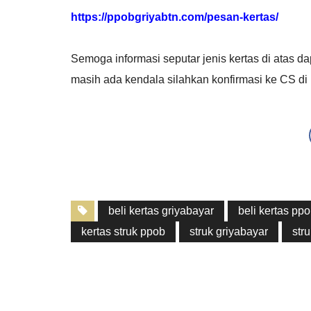
https://ppobgriyabtn.com/pesan-kertas/
Semoga informasi seputar jenis kertas di atas 
masih ada kendala silahkan konfirmasi ke CS d
beli kertas griyabayar
beli kertas pp
kertas struk ppob
struk griyabayar
str