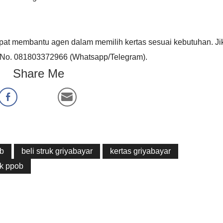
dapat membantu agen dalam memilih kertas sesuai kebutuhan. Ji
i No. 081803372966 (Whatsapp/Telegram).
Share Me
ob
beli struk griyabayar
kertas griyabayar
uk ppob