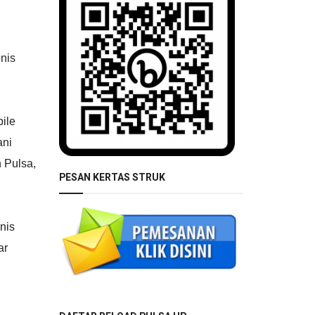
nis
ile
ani
 Pulsa,
PESAN KERTAS STRUK
nis
ar