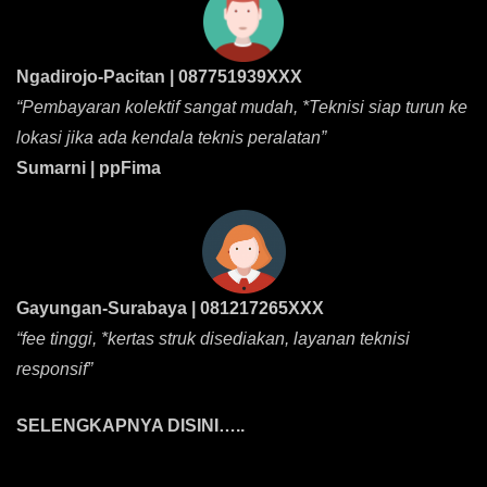
Ngadirojo-Pacitan | 087751939XXX
“Pembayaran kolektif sangat mudah, *Teknisi siap turun ke
lokasi jika ada kendala teknis peralatan”
Sumarni | ppFima
Gayungan-Surabaya | 081217265XXX
“fee tinggi, *kertas struk disediakan, layanan teknisi
responsif”
SELENGKAPNYA DISINI…..