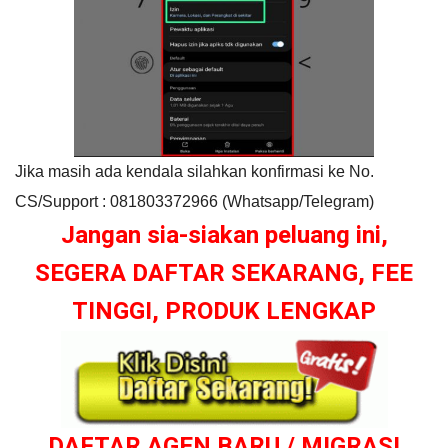
Jika masih ada kendala silahkan konfirmasi ke No.
CS/Support : 081803372966 (Whatsapp/Telegram)
Jangan sia-siakan peluang ini,
SEGERA DAFTAR SEKARANG, FEE
TINGGI, PRODUK LENGKAP
DAFTAR AGEN BARU / MIGRASI