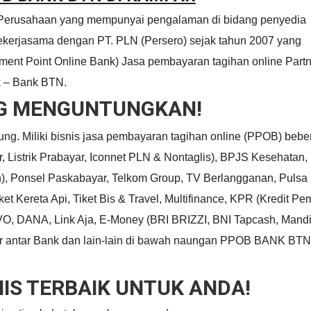
Perusahaan yang mempunyai pengalaman di bidang penyedia
ekerjasama dengan PT. PLN (Persero) sejak tahun 2007 yang
ent Point Online Bank) Jasa pembayaran tagihan online Partn
k – Bank BTN.
ING MENGUNTUNGKAN!
ung. Miliki bisnis jasa pembayaran tagihan online (PPOB) beb
r, Listrik Prabayar, Iconnet PLN & Nontaglis), BPJS Kesehatan,
, Ponsel Paskabayar, Telkom Group, TV Berlangganan, Pulsa 
t Kereta Api, Tiket Bis & Travel, Multifinance, KPR (Kredit Pe
 DANA, Link Aja, E-Money (BRI BRIZZI, BNI Tapcash, Mandir
er antar Bank dan lain-lain di bawah naungan PPOB BANK BTN
IS TERBAIK UNTUK ANDA!