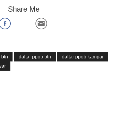
Share Me
 btn
daftar ppob btn
daftar ppob kampar
yar