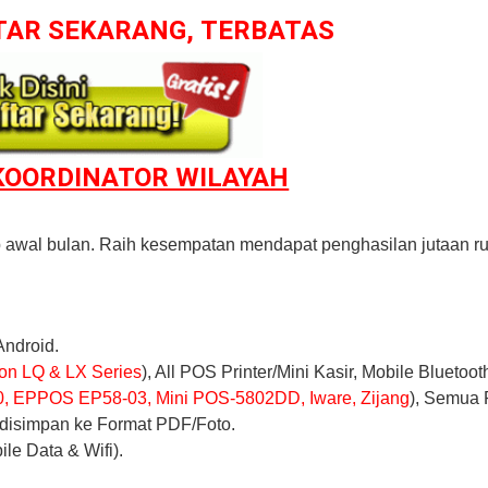
TAR SEKARANG, TERBATAS
KOORDINATOR WILAYAH
p awal bulan. Raih kesempatan mendapat penghasilan jutaan r
Android.
on LQ & LX Series
), All POS Printer/Mini Kasir, Mobile Bluetoot
 EPPOS EP58-03, Mini POS-5802DD, Iware, Zijang
), Semua 
a disimpan ke Format PDF/Foto.
ile Data & Wifi).