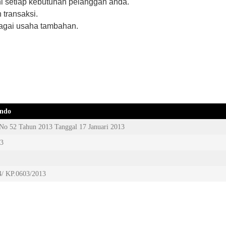
i setiap kebutuhan pelanggan anda.
 transaksi.
agai usaha tambahan.
indo
No 52 Tahun 2013 Tanggal 17 Januari 2013
13
/ KP.0603/2013