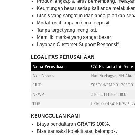
Produk lengkap & terus berkembang, melayan
Keuntungan besar setiap kali anda melakukan
Bisnis yang sangat mudah anda jalankan seb
Modal kecil tanpa minimal deposit
Tanpa target yang mengikat.
Memiliki market yang sangat besar.
Layanan Customer Support Responsif.
LEGALITAS PERUSAHAAN
Nama Perusahaan
CV. Pratama Inti Solus
Akta Notaris
Hari Soebagyo, SH Akta 
SIUP
503/014-PM/401.303/20
NPWP
316.8234.8362.1000
TDP
PEM-0001541ER/WPJ.24
KEUNGGULAN KAMI
Biaya pendaftaran
GRATIS 100%.
Bisa transaksi kolektif atau kelompok.