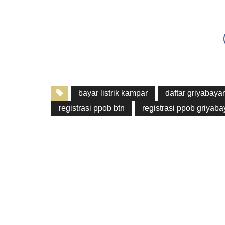
bayar listrik kampar
daftar griyabayar
registrasi ppob btn
registrasi ppob griyaba