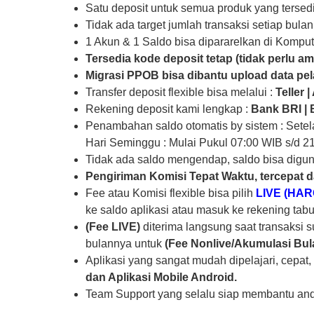
Satu deposit untuk semua produk yang tersed
Tidak ada target jumlah transaksi setiap bula
1 Akun & 1 Saldo bisa dipararelkan di Komput
Tersedia kode deposit tetap (tidak perlu amb
Migrasi PPOB bisa dibantu upload data pel
Transfer deposit flexible bisa melalui :
Teller 
Rekening deposit kami lengkap :
Bank
BRI |
Penambahan saldo otomatis by sistem : Setelah
Hari Seminggu : Mulai Pukul 07:00 WIB s/d 2
Tidak ada saldo mengendap, saldo bisa digu
Pengiriman Komisi Tepat Waktu, tercepat 
Fee atau Komisi flexible bisa pilih
LIVE
(HAR
ke saldo aplikasi atau masuk ke rekening ta
(Fee LIVE)
diterima langsung saat transaksi su
bulannya untuk
(Fee Nonlive/Akumulasi Bul
Aplikasi yang sangat mudah dipelajari, cepat
dan Aplikasi Mobile Android.
Team Support yang selalu siap membantu anda