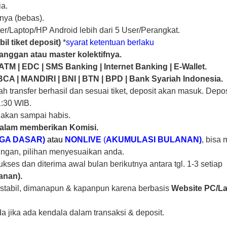
ia.
nnya (bebas).
er/Laptop/HP Android lebih dari 5 User/Perangkat.
il tiket deposit)
*
syarat ketentuan berlaku
anggan atau master kolektifnya.
| ATM | EDC | SMS Banking | Internet Banking | E-Wallet.
 BCA | MANDIRI | BNI | BTN | BPD | Bank Syariah Indonesia.
 transfer berhasil dan sesuai tiket, deposit akan masuk. Depos
1:30 WIB.
nakan sampai habis.
dalam memberikan Komisi.
GA DASAR)
atau
NONLIVE
(
AKUMULASI BULANAN)
, bisa
bungan, pilihan menyesuaikan anda.
kses dan diterima awal bulan berikutnya antara tgl. 1-3 setiap
anan).
, stabil, dimanapun & kapanpun karena berbasis
Website PC/L
 jika ada kendala dalam transaksi & deposit.