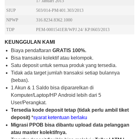
17 Januari 2013
SIUP
503/014-PM/401.303/2013
NPWP
316.8234.8362.1000
TDP
PEM-0001541ER/WPJ.24/ KP.0603/2013
KEUNGGULAN KAMI
Biaya pendaftaran
GRATIS 100%.
Bisa transaksi kolektif atau kelompok.
Satu deposit untuk semua produk yang tersedia.
Tidak ada target jumlah transaksi setiap bulannya
(bebas).
1 Akun & 1 Saldo bisa dipararelkan di
Komputer/Laptop/HP Android lebih dari 5
User/Perangkat.
Tersedia kode deposit tetap (tidak perlu ambil tiket
deposit)
*
syarat ketentuan berlaku
Migrasi PPOB bisa dibantu upload data pelanggan
atau master kolektifnya.