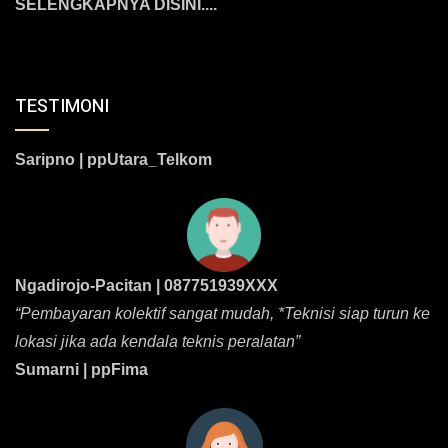
SELENGKAPNYA DISINI....
TESTIMONI
Saripno | ppUtara_Telkom
Ngadirojo-Pacitan | 087751939XXX
“Pembayaran kolektif sangat mudah, *Teknisi siap turun ke
lokasi jika ada kendala teknis peralatan”
Sumarni | ppFima