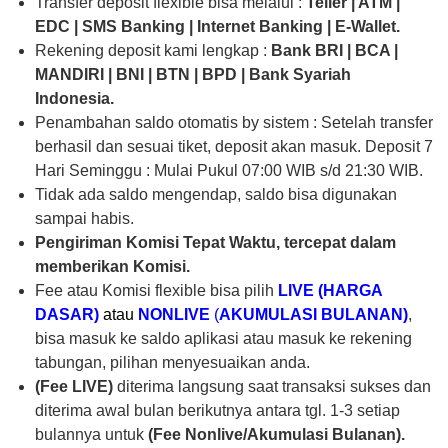
Transfer deposit flexible bisa melalui :
Teller | ATM |
EDC | SMS Banking | Internet Banking | E-Wallet.
Rekening deposit kami lengkap :
Bank
BRI | BCA |
MANDIRI | BNI | BTN | BPD | Bank Syariah
Indonesia.
Penambahan saldo otomatis by sistem : Setelah transfer
berhasil dan sesuai tiket, deposit akan masuk. Deposit 7
Hari Seminggu : Mulai Pukul 07:00 WIB s/d 21:30 WIB.
Tidak ada saldo mengendap, saldo bisa digunakan
sampai habis.
Pengiriman Komisi Tepat Waktu, tercepat dalam
memberikan Komisi.
Fee atau Komisi flexible bisa pilih
LIVE
(HARGA
DASAR)
atau
NONLIVE
(
AKUMULASI BULANAN)
,
bisa masuk ke saldo aplikasi atau masuk ke rekening
tabungan, pilihan menyesuaikan anda.
(Fee LIVE)
diterima langsung saat transaksi sukses dan
diterima awal bulan berikutnya antara tgl. 1-3 setiap
bulannya untuk
(Fee Nonlive/Akumulasi Bulanan).