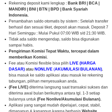
Rekening deposit kami lengkap :
Bank
BRI | BCA |
MANDIRI | BNI | BTN | BPD | Bank Syariah
Indonesia.
Penambahan saldo otomatis by sistem : Setelah transfer
berhasil dan sesuai tiket, deposit akan masuk. Deposit 7
Hari Seminggu : Mulai Pukul 07:00 WIB s/d 21:30 WIB.
Tidak ada saldo mengendap, saldo bisa digunakan
sampai habis.
Pengiriman Komisi Tepat Waktu, tercepat dalam
memberikan Komisi.
Fee atau Komisi flexible bisa pilih
LIVE
(HARGA
DASAR)
atau
NONLIVE
(
AKUMULASI BULANAN)
,
bisa masuk ke saldo aplikasi atau masuk ke rekening
tabungan, pilihan menyesuaikan anda.
(Fee LIVE)
diterima langsung saat transaksi sukses dan
diterima awal bulan berikutnya antara tgl. 1-3 setiap
bulannya untuk
(Fee Nonlive/Akumulasi Bulanan).
Aplikasi yang sangat mudah dipelajari, cepat, stabil,
dimanapun & kapanpun karena berbasis
Website