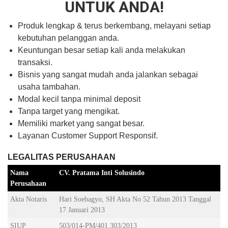
UNTUK ANDA!
Produk lengkap & terus berkembang, melayani setiap
kebutuhan pelanggan anda.
Keuntungan besar setiap kali anda melakukan
transaksi.
Bisnis yang sangat mudah anda jalankan sebagai
usaha tambahan.
Modal kecil tanpa minimal deposit
Tanpa target yang mengikat.
Memiliki market yang sangat besar.
Layanan Customer Support Responsif.
LEGALITAS PERUSAHAAN
Nama
CV. Pratama Inti Solusindo
Perusahaan
Akta Notaris
Hari Soebagyo, SH Akta No 52 Tahun 2013 Tanggal
17 Januari 2013
SIUP
503/014-PM/401.303/2013