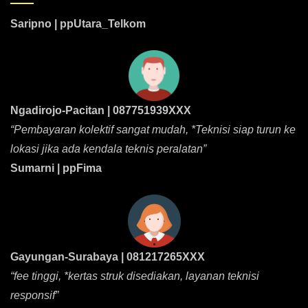
Saripno | ppUtara_Telkom
Ngadirojo-Pacitan | 087751939XXX
“Pembayaran kolektif sangat mudah, *Teknisi siap turun ke
lokasi jika ada kendala teknis peralatan”
Sumarni | ppFima
Gayungan-Surabaya | 081217265XXX
“fee tinggi, *kertas struk disediakan, layanan teknisi
responsif”