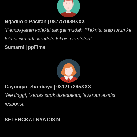
Ngadirojo-Pacitan | 087751939XXX
“Pembayaran kolektif sangat mudah, *Teknisi siap turun ke
lokasi jika ada kendala teknis peralatan”
Sumarni | ppFima
Gayungan-Surabaya | 081217265XXX
“fee tinggi, *kertas struk disediakan, layanan teknisi
responsif”
SELENGKAPNYA DISINI…..