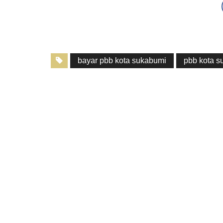
bayar pbb kota sukabumi
pbb kota s