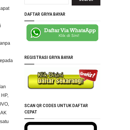
dapat
DAFTAR GRIYA BAYAR
i
tanpa
REGISTRASI GRIYA BAYAR
kepada
dan
 HP,
OVO,
SCAN QR CODES UNTUK DAFTAR
CEPAT
JAK
satu