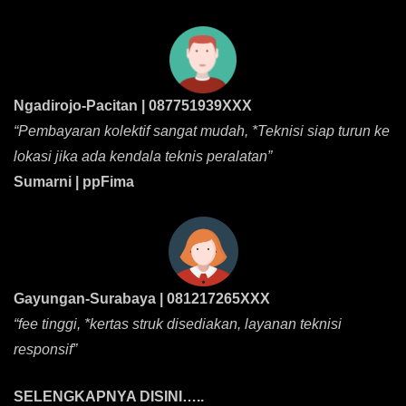
Ngadirojo-Pacitan | 087751939XXX
“Pembayaran kolektif sangat mudah, *Teknisi siap turun ke
lokasi jika ada kendala teknis peralatan”
Sumarni | ppFima
Gayungan-Surabaya | 081217265XXX
“fee tinggi, *kertas struk disediakan, layanan teknisi
responsif”
SELENGKAPNYA DISINI…..