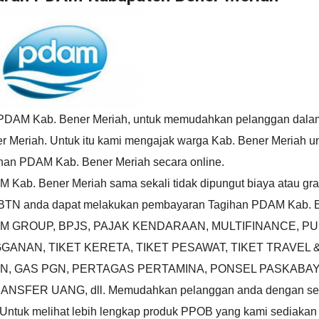
 PDAM Kab. Bener Meriah, untuk memudahkan pelanggan dala
 Meriah. Untuk itu kami mengajak warga Kab. Bener Meriah u
an PDAM Kab. Bener Meriah secara online.
ab. Bener Meriah sama sekali tidak dipungut biaya atau grat
BTN anda dapat melakukan pembayaran Tagihan PDAM Kab. 
 TELKOM GROUP, BPJS, PAJAK KENDARAAN, MULTIFINANCE, P
ANAN, TIKET KERETA, TIKET PESAWAT, TIKET TRAVEL &
 BTN, GAS PGN, PERTAGAS PERTAMINA, PONSEL PASKABA
NSFER UANG, dll. Memudahkan pelanggan anda dengan sek
t. Untuk melihat lebih lengkap produk PPOB yang kami sediakan