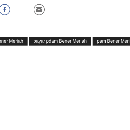
ener Meriah
bayar pdam Bener Meriah
pam Bener Mer