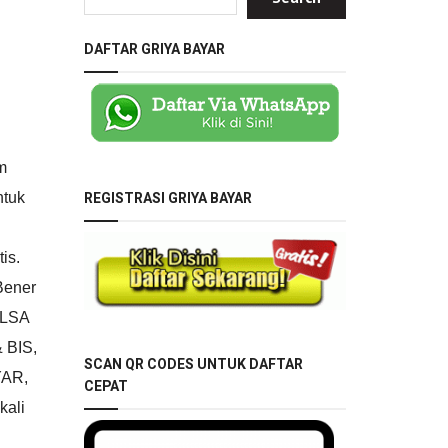
DAFTAR GRIYA BAYAR
m
REGISTRASI GRIYA BAYAR
ntuk
is.
Bener
ULSA
 BIS,
SCAN QR CODES UNTUK DAFTAR
YAR,
CEPAT
ali