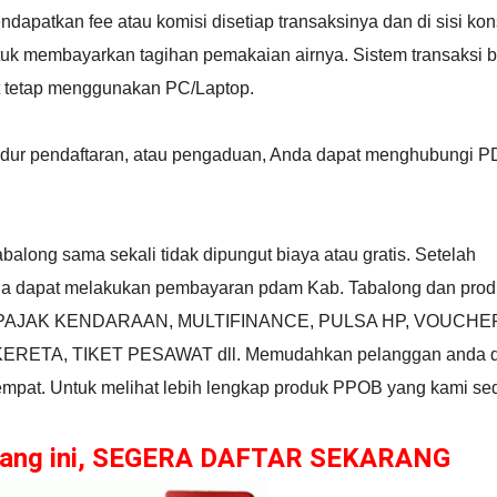
ndapatkan fee atau komisi disetiap transaksinya dan di sisi k
tuk membayarkan tagihan pemakaian airnya. Sistem transaksi b
t tetap menggunakan PC/Laptop.
rosedur pendaftaran, atau pengaduan, Anda dapat menghubungi
long sama sekali tidak dipungut biaya atau gratis. Setelah
 dapat melakukan pembayaran pdam Kab. Tabalong dan prod
JS, PAJAK KENDARAAN, MULTIFINANCE, PULSA HP, VOUCHE
ETA, TIKET PESAWAT dll. Memudahkan pelanggan anda 
 tempat. Untuk melihat lebih lengkap produk PPOB yang kami se
luang ini, SEGERA DAFTAR SEKARANG