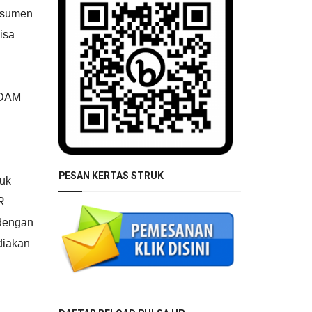
onsumen
isa
 PDAM
PESAN KERTAS STRUK
uk
R
dengan
diakan