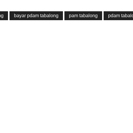
ng
bayar pdam tabalong
pam tabalong
pdam tabal