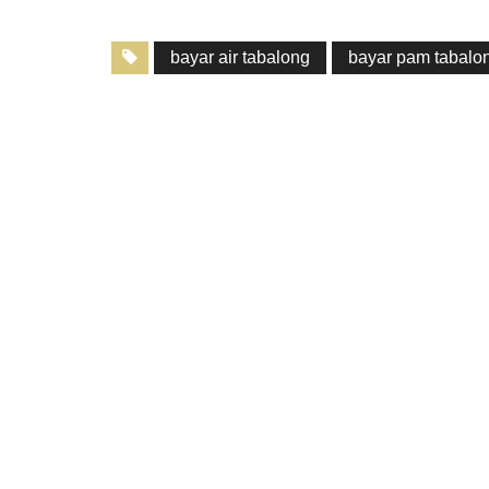
bayar air tabalong
bayar pam tabalo