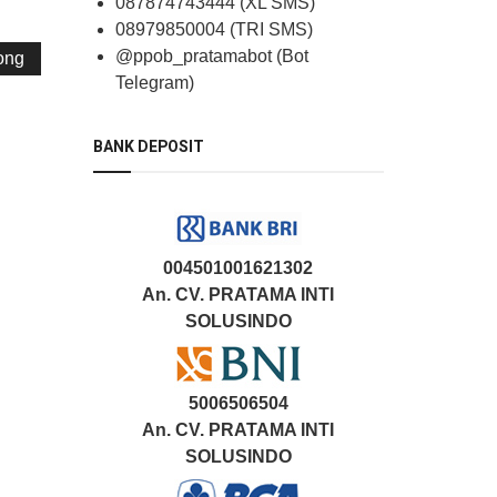
087874743444 (XL SMS)
08979850004 (TRI SMS)
@ppob_pratamabot (Bot
ong
Telegram)
BANK DEPOSIT
004501001621302
An. CV. PRATAMA INTI
SOLUSINDO
5006506504
An. CV. PRATAMA INTI
SOLUSINDO