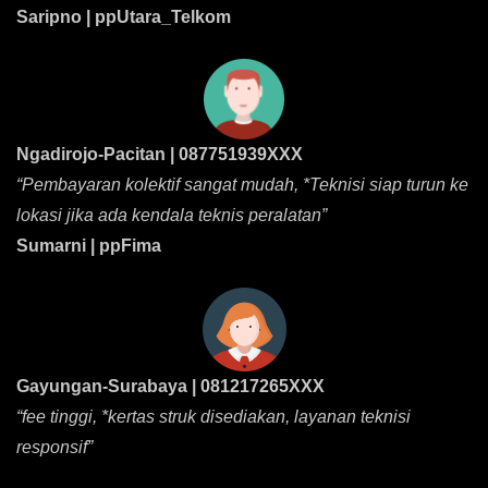
Saripno | ppUtara_Telkom
Ngadirojo-Pacitan | 087751939XXX
“Pembayaran kolektif sangat mudah, *Teknisi siap turun ke
lokasi jika ada kendala teknis peralatan”
Sumarni | ppFima
Gayungan-Surabaya | 081217265XXX
“fee tinggi, *kertas struk disediakan, layanan teknisi
responsif”