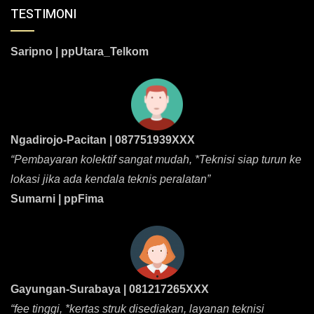
TESTIMONI
Saripno | ppUtara_Telkom
Ngadirojo-Pacitan | 087751939XXX
“Pembayaran kolektif sangat mudah, *Teknisi siap turun ke
lokasi jika ada kendala teknis peralatan”
Sumarni | ppFima
Gayungan-Surabaya | 081217265XXX
“fee tinggi, *kertas struk disediakan, layanan teknisi