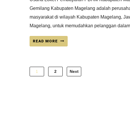
Gemilang Kabupaten Magelang adalah perusahaa
masyarakat di wilayah Kabupaten Magelang, Ja
Magelang, untuk memudahkan pelanggan dalam 
READ MORE
Posts
1
2
Next
pagination