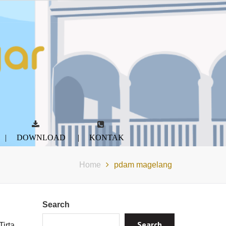
DOWNLOAD
KONTAK
Home
pdam magelang
Search
Search
irta