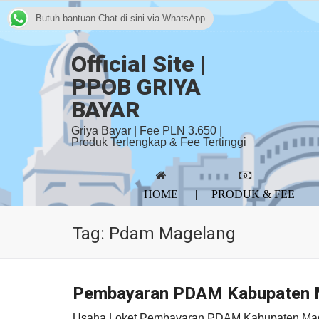
Butuh bantuan Chat di sini via WhatsApp
Official Site |
PPOB GRIYA
BAYAR
Griya Bayar | Fee PLN 3.650 |
Produk Terlengkap & Fee Tertinggi
HOME
PRODUK & FEE
Tag:
Pdam Magelang
Pembayaran PDAM Kabupaten 
Usaha Loket Pembayaran PDAM Kabupaten Mag