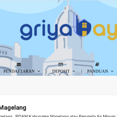
PENDAFTARAN
DEPOSIT
PANDUAN
Magelang
elang PDAM Kabupaten Magelang atau Perumda Air Minum T