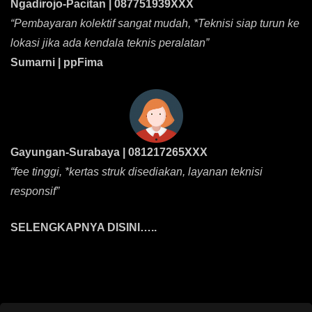
Ngadirojo-Pacitan | 087751939XXX
“Pembayaran kolektif sangat mudah, *Teknisi siap turun ke
lokasi jika ada kendala teknis peralatan”
Sumarni | ppFima
Gayungan-Surabaya | 081217265XXX
“fee tinggi, *kertas struk disediakan, layanan teknisi
responsif”
SELENGKAPNYA DISINI…..