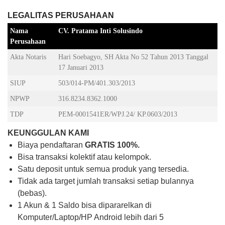
LEGALITAS PERUSAHAAN
Nama
CV. Pratama Inti Solusindo
Perusahaan
Akta Notaris
Hari Soebagyo, SH Akta No 52 Tahun 2013 Tanggal
17 Januari 2013
SIUP
503/014-PM/401.303/2013
NPWP
316.8234.8362.1000
TDP
PEM-0001541ER/WPJ.24/ KP.0603/2013
KEUNGGULAN KAMI
Biaya pendaftaran
GRATIS 100%.
Bisa transaksi kolektif atau kelompok.
Satu deposit untuk semua produk yang tersedia.
Tidak ada target jumlah transaksi setiap bulannya
(bebas).
1 Akun & 1 Saldo bisa dipararelkan di
Komputer/Laptop/HP Android lebih dari 5